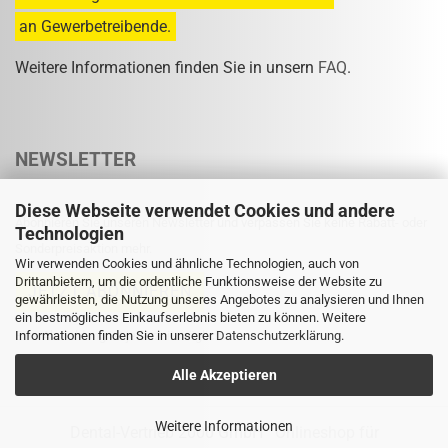
an Gewerbetreibende.
Weitere Informationen finden Sie in unsern
FAQ
.
NEWSLETTER
Diese Webseite verwendet Cookies und andere
Abonnieren Sie unseren Newsletter und verpassen Sie keine Rabatt- oder
Technologien
Sonderpreisaktion mehr.
Wir verwenden Cookies und ähnliche Technologien, auch von
Drittanbietern, um die ordentliche Funktionsweise der Website zu
gewährleisten, die Nutzung unseres Angebotes zu analysieren und Ihnen
ein bestmögliches Einkaufserlebnis bieten zu können. Weitere
Informationen finden Sie in unserer
Eine Abmeldung ist jederzeit möglich.
Datenschutzerklärung
.
Alle Akzeptieren
Weitere Informationen
Dental-Vertrieb 2000 GmbH
Onlineshop für