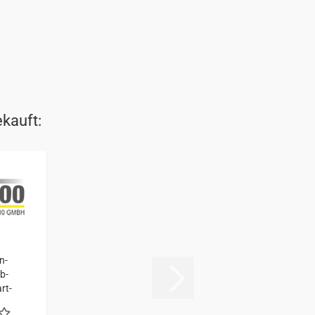
ekauft:
n­
b­
rt­