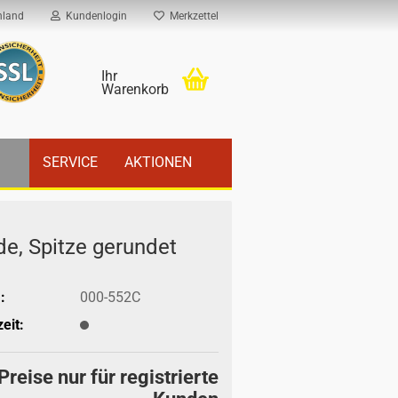
hland
Kundenlogin
Merkzettel
Ihr
Warenkorb
SERVICE
AKTIONEN
e, Spit­ze ge­run­det
:
000-552C
eit:
Preise nur für registrierte