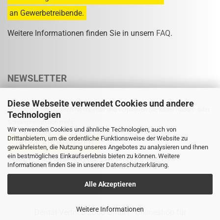
an Gewerbetreibende.
Weitere Informationen finden Sie in unsern
FAQ
.
NEWSLETTER
Diese Webseite verwendet Cookies und andere
Abonnieren Sie unseren Newsletter und verpassen Sie keine Rabatt- oder
Technologien
Sonderpreisaktion mehr.
Wir verwenden Cookies und ähnliche Technologien, auch von
Drittanbietern, um die ordentliche Funktionsweise der Website zu
gewährleisten, die Nutzung unseres Angebotes zu analysieren und Ihnen
ein bestmögliches Einkaufserlebnis bieten zu können. Weitere
Informationen finden Sie in unserer
Eine Abmeldung ist jederzeit möglich.
Datenschutzerklärung
.
Alle Akzeptieren
Weitere Informationen
Dental-Vertrieb 2000 GmbH
Onlineshop für