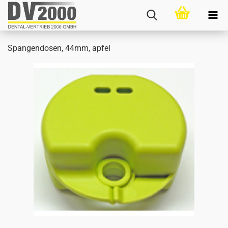
Span­gen­do­sen, 44mm, apfel