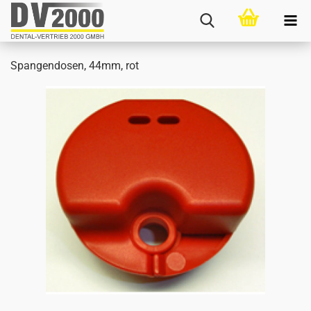
Span­gen­do­sen, 44mm, rot