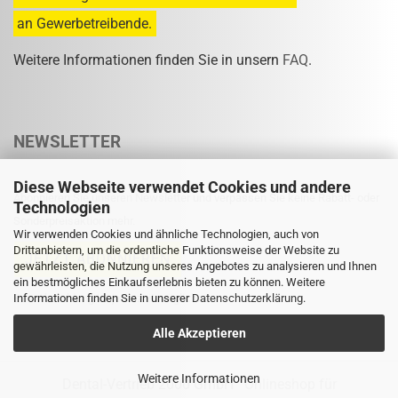
an Gewerbetreibende.
Weitere Informationen finden Sie in unsern
FAQ
.
NEWSLETTER
Diese Webseite verwendet Cookies und andere
Abonnieren Sie unseren Newsletter und verpassen Sie keine Rabatt- oder
Technologien
Sonderpreisaktion mehr.
Wir verwenden Cookies und ähnliche Technologien, auch von
Drittanbietern, um die ordentliche Funktionsweise der Website zu
gewährleisten, die Nutzung unseres Angebotes zu analysieren und Ihnen
ein bestmögliches Einkaufserlebnis bieten zu können. Weitere
Informationen finden Sie in unserer
Eine Abmeldung ist jederzeit möglich.
Datenschutzerklärung
.
Alle Akzeptieren
Weitere Informationen
Dental-Vertrieb 2000 GmbH
Onlineshop für