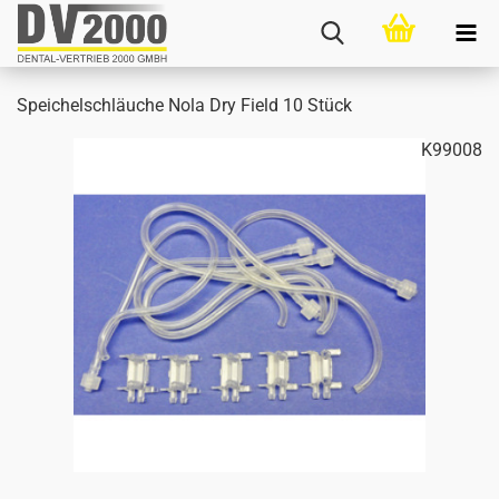
Spei­chel­schläu­che Nola Dry Field 10 Stück
K99008