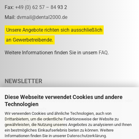
Fax:
+49 (0) 62 57 – 84
93 2
Mail:
dvmail@dental2000.de
Unsere Angebote richten sich ausschließlich
an Gewerbetreibende.
Weitere Informationen finden Sie in unsern
FAQ
.
NEWSLETTER
Diese Webseite verwendet Cookies und andere
Abonnieren Sie unseren Newsletter und verpassen Sie keine Rabatt- oder
Technologien
Sonderpreisaktion mehr.
Wir verwenden Cookies und ähnliche Technologien, auch von
Drittanbietern, um die ordentliche Funktionsweise der Website zu
gewährleisten, die Nutzung unseres Angebotes zu analysieren und Ihnen
ein bestmögliches Einkaufserlebnis bieten zu können. Weitere
Informationen finden Sie in unserer
Eine Abmeldung ist jederzeit möglich.
Datenschutzerklärung
.