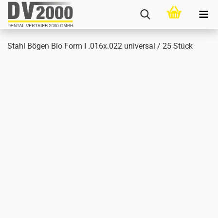
Stahl Bögen Bio Form I .016x.022 uni­ver­sal / 25 Stück