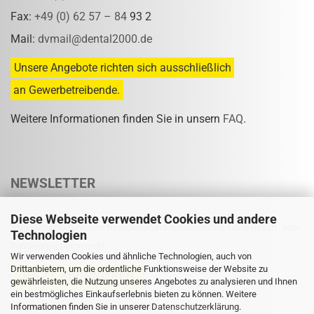
Fax:
+49 (0) 62 57 – 84
93 2
Mail:
dvmail@dental2000.de
Unsere Angebote richten sich ausschließlich
an Gewerbetreibende.
Weitere Informationen finden Sie in unsern
FAQ
.
NEWSLETTER
Diese Webseite verwendet Cookies und andere
Abonnieren Sie unseren Newsletter und verpassen Sie keine Rabatt- oder
Technologien
Sonderpreisaktion mehr.
Wir verwenden Cookies und ähnliche Technologien, auch von
Drittanbietern, um die ordentliche Funktionsweise der Website zu
gewährleisten, die Nutzung unseres Angebotes zu analysieren und Ihnen
ein bestmögliches Einkaufserlebnis bieten zu können. Weitere
Informationen finden Sie in unserer
Eine Abmeldung ist jederzeit möglich.
Datenschutzerklärung
.