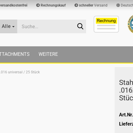
versandkostenfrei
Rechnungskauf
schneller
Versand
Deutsc
Suche...
Alle
TTACHMENTS
WEITERE
.016 universal / 25 Stück
Stah
.016
Stü
Art.Nr.
Lieferz