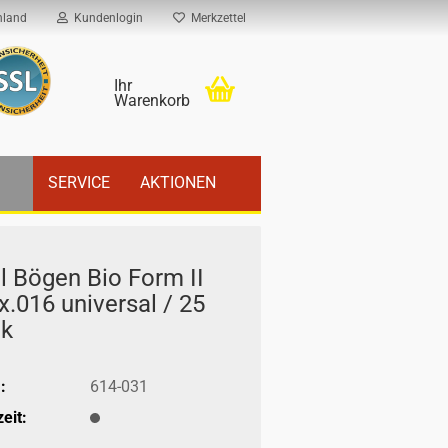
hland
Kundenlogin
Merkzettel
Ihr
Warenkorb
SERVICE
AKTIONEN
l Bögen Bio Form II
x.016 uni­ver­sal / 25
ck
:
614-031
eit: