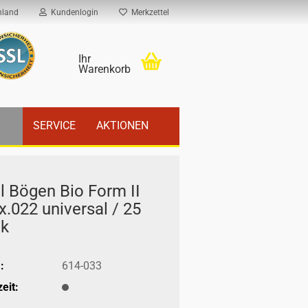
hland
Kundenlogin
Merkzettel
Ihr
Warenkorb
SERVICE
AKTIONEN
l Bögen Bio Form II
x.022 uni­ver­sal / 25
ck
:
614-033
eit: