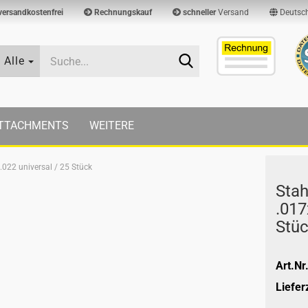
versandkostenfrei
Rechnungskauf
schneller
Versand
Deutsc
Suche...
Alle
TTACHMENTS
WEITERE
.022 universal / 25 Stück
Stah
.017
Stü
Art.Nr.
Lieferz