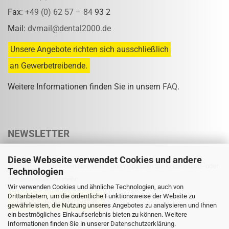
Fax:
+49 (0) 62 57 – 84
93 2
Mail:
dvmail@dental2000.de
Unsere Angebote richten sich ausschließlich
an Gewerbetreibende.
Weitere Informationen finden Sie in unsern
FAQ
.
NEWSLETTER
Diese Webseite verwendet Cookies und andere
Abonnieren Sie unseren Newsletter und verpassen Sie keine Rabatt- oder
Technologien
Sonderpreisaktion mehr.
Wir verwenden Cookies und ähnliche Technologien, auch von
Drittanbietern, um die ordentliche Funktionsweise der Website zu
gewährleisten, die Nutzung unseres Angebotes zu analysieren und Ihnen
ein bestmögliches Einkaufserlebnis bieten zu können. Weitere
Informationen finden Sie in unserer
Eine Abmeldung ist jederzeit möglich.
Datenschutzerklärung
.