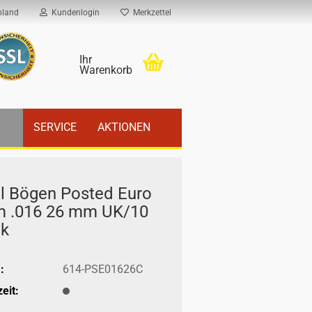
hland
Kundenlogin
Merkzettel
Ihr
Warenkorb
SERVICE
AKTIONEN
l Bögen Posted Euro
m .016 26 mm UK/10
ck
:
614-PSE01626C
eit: