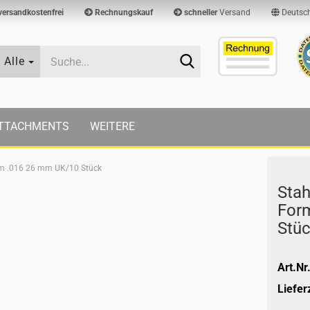
versandkostenfrei
Rechnungskauf
schneller
Versand
Deutsc
Suche...
Alle
TTACHMENTS
WEITERE
rm .016 26 mm UK/10 Stück
Stah
For
Stü
Art.Nr.
Lieferz