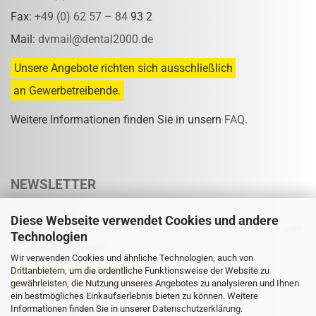
Fax:
+49 (0) 62 57 – 84
93 2
Mail:
dvmail@dental2000.de
Unsere Angebote richten sich ausschließlich
an Gewerbetreibende.
Weitere Informationen finden Sie in unsern
FAQ
.
NEWSLETTER
Diese Webseite verwendet Cookies und andere
Abonnieren Sie unseren Newsletter und verpassen Sie keine Rabatt- oder
Technologien
Sonderpreisaktion mehr.
Wir verwenden Cookies und ähnliche Technologien, auch von
Drittanbietern, um die ordentliche Funktionsweise der Website zu
gewährleisten, die Nutzung unseres Angebotes zu analysieren und Ihnen
ein bestmögliches Einkaufserlebnis bieten zu können. Weitere
Informationen finden Sie in unserer
Eine Abmeldung ist jederzeit möglich.
Datenschutzerklärung
.