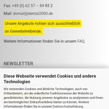
Fax:
+49 (0) 62 57 – 84
93 2
Mail:
dvmail@dental2000.de
Unsere Angebote richten sich ausschließlich
an Gewerbetreibende.
Weitere Informationen finden Sie in unsern
FAQ
.
NEWSLETTER
Diese Webseite verwendet Cookies und andere
Abonnieren Sie unseren Newsletter und verpassen Sie keine Rabatt- oder
Technologien
Sonderpreisaktion mehr.
Wir verwenden Cookies und ähnliche Technologien, auch von
Drittanbietern, um die ordentliche Funktionsweise der Website zu
gewährleisten, die Nutzung unseres Angebotes zu analysieren und Ihnen
ein bestmögliches Einkaufserlebnis bieten zu können. Weitere
Informationen finden Sie in unserer
Eine Abmeldung ist jederzeit möglich.
Datenschutzerklärung
.