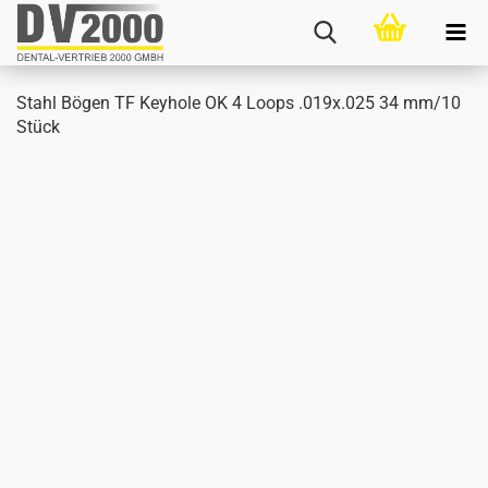
Stahl Bögen TF Key­ho­le OK 4 Loops .019x.025 34 mm/10
Stück