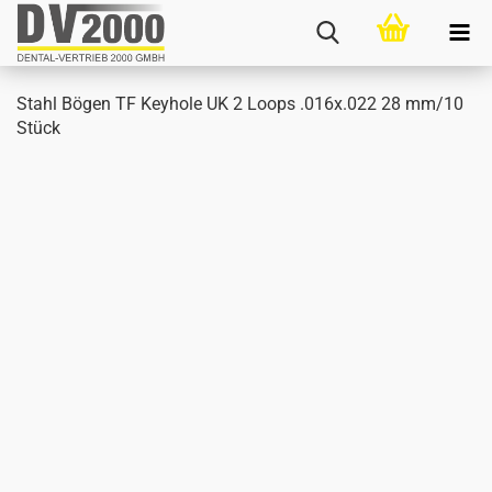
Stahl Bögen TF Key­ho­le UK 2 Loops .016x.022 28 mm/10
Stück