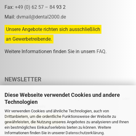
Fax:
+49 (0) 62 57 – 84
93 2
Mail:
dvmail@dental2000.de
Unsere Angebote richten sich ausschließlich
an Gewerbetreibende.
Weitere Informationen finden Sie in unsern
FAQ
.
NEWSLETTER
Diese Webseite verwendet Cookies und andere
Abonnieren Sie unseren Newsletter und verpassen Sie keine Rabatt- oder
Technologien
Sonderpreisaktion mehr.
Wir verwenden Cookies und ähnliche Technologien, auch von
Drittanbietern, um die ordentliche Funktionsweise der Website zu
gewährleisten, die Nutzung unseres Angebotes zu analysieren und Ihnen
ein bestmögliches Einkaufserlebnis bieten zu können. Weitere
Informationen finden Sie in unserer
Eine Abmeldung ist jederzeit möglich.
Datenschutzerklärung
.