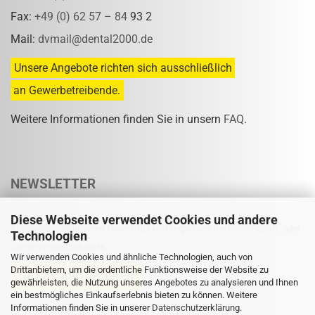
Fax:
+49 (0) 62 57 – 84
93 2
Mail:
dvmail@dental2000.de
Unsere Angebote richten sich ausschließlich
an Gewerbetreibende.
Weitere Informationen finden Sie in unsern
FAQ
.
NEWSLETTER
Diese Webseite verwendet Cookies und andere
Abonnieren Sie unseren Newsletter und verpassen Sie keine Rabatt- oder
Technologien
Sonderpreisaktion mehr.
Wir verwenden Cookies und ähnliche Technologien, auch von
Drittanbietern, um die ordentliche Funktionsweise der Website zu
gewährleisten, die Nutzung unseres Angebotes zu analysieren und Ihnen
ein bestmögliches Einkaufserlebnis bieten zu können. Weitere
Informationen finden Sie in unserer
Eine Abmeldung ist jederzeit möglich.
Datenschutzerklärung
.