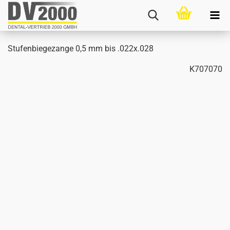
Stu­fen­bie­ge­zan­ge 0,5 mm bis .022x.028
K707070