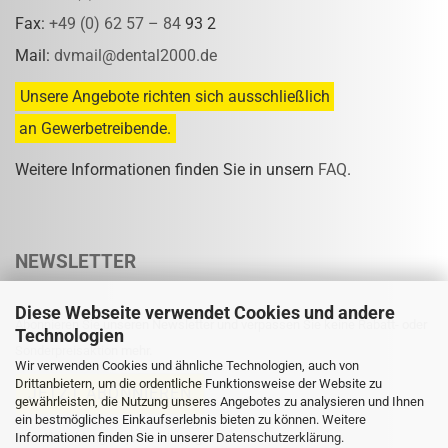
Fax:
+49 (0) 62 57 – 84
93 2
Mail:
dvmail@dental2000.de
Unsere Angebote richten sich ausschließlich
an Gewerbetreibende.
Weitere Informationen finden Sie in unsern
FAQ
.
NEWSLETTER
Diese Webseite verwendet Cookies und andere
Abonnieren Sie unseren Newsletter und verpassen Sie keine Rabatt- oder
Technologien
Sonderpreisaktion mehr.
Wir verwenden Cookies und ähnliche Technologien, auch von
Drittanbietern, um die ordentliche Funktionsweise der Website zu
gewährleisten, die Nutzung unseres Angebotes zu analysieren und Ihnen
ein bestmögliches Einkaufserlebnis bieten zu können. Weitere
Informationen finden Sie in unserer
Eine Abmeldung ist jederzeit möglich.
Datenschutzerklärung
.