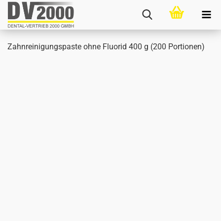
Zahn­rei­ni­gungs­pas­te ohne Fluo­rid 400 g (200 Por­tio­nen)